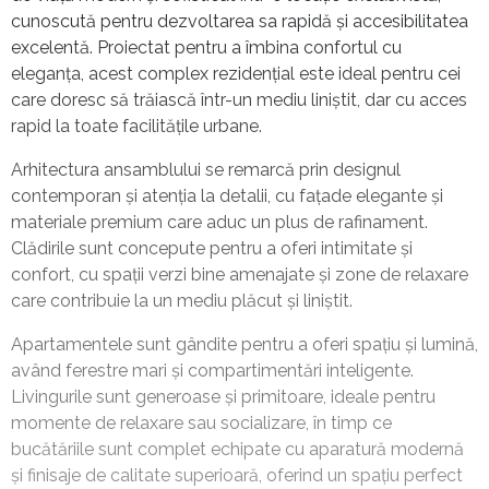
cunoscută pentru dezvoltarea sa rapidă și accesibilitatea
excelentă. Proiectat pentru a îmbina confortul cu
eleganța, acest complex rezidențial este ideal pentru cei
care doresc să trăiască într-un mediu liniștit, dar cu acces
rapid la toate facilitățile urbane.
Arhitectura ansamblului se remarcă prin designul
contemporan și atenția la detalii, cu fațade elegante și
materiale premium care aduc un plus de rafinament.
Clădirile sunt concepute pentru a oferi intimitate și
confort, cu spații verzi bine amenajate și zone de relaxare
care contribuie la un mediu plăcut și liniștit.
Apartamentele sunt gândite pentru a oferi spațiu și lumină,
având ferestre mari și compartimentări inteligente.
Livingurile sunt generoase și primitoare, ideale pentru
momente de relaxare sau socializare, în timp ce
bucătăriile sunt complet echipate cu aparatură modernă
și finisaje de calitate superioară, oferind un spațiu perfect