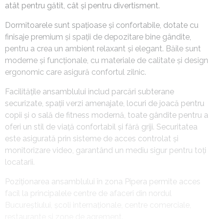
atât pentru gătit, cât și pentru divertisment.
Dormitoarele sunt spațioase și confortabile, dotate cu
finisaje premium și spații de depozitare bine gândite,
pentru a crea un ambient relaxant și elegant. Băile sunt
moderne și funcționale, cu materiale de calitate și design
ergonomic care asigură confortul zilnic.
Facilitățile ansamblului includ parcări subterane
securizate, spații verzi amenajate, locuri de joacă pentru
copii și o sală de fitness modernă, toate gândite pentru a
oferi un stil de viață confortabil și fără griji. Securitatea
este asigurată prin sisteme de acces controlat și
monitorizare video, garantând un mediu sigur pentru toți
locatarii.
Poziționarea ansamblului în zona Pipera permite acces
facil la principalele centre de afaceri din nordul
Bucureștiului, școli internaționale, centre comerciale,
restaurante și zone de agrement.