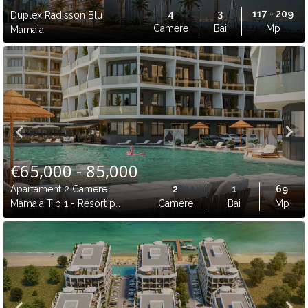
4
3
117 - 209
Duplex Radisson Blu
Camere
Bai
Mp
Mamaia
€65,000 - 85,000
Apartament 2 Camere
2
1
69
Mamaia Tip 1 - Resort pe
Camere
Bai
Mp
Malul Lacului