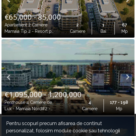
€65,000 - 85,000
Apartament 2 Camere
2
1
67
Mamaia Tip 2 - Resort pe
Camere
Bai
Mp
Malul Lacului
€1,095,000 - 1,200,000
Penthouse 4 Camere de
4
177 - 198
Lux - Mamaia Nord#2 -
Camere
Mp
Direct pe Plaja
Pentru scopuri precum afisarea de continut
personalizat, folosim module cookie sau tehnologii