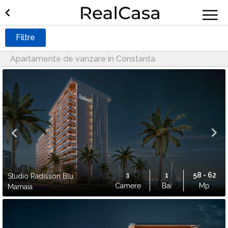
Filtre
Apartamente de vanzare in Constanta
1
1
58 - 62
Studio Radisson Blu
Camere
Bai
Mp
Mamaia