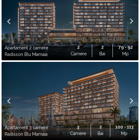
2
2
79 - 92
Apartament 2 camere
Camere
Bai
Mp
Radisson Blu Mamaia
3
2
100 - 113
Apartament 3 camere
Camere
Bai
Mp
Radisson Blu Mamaia