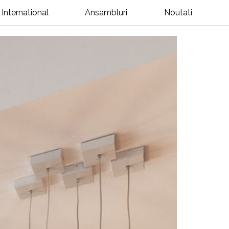
International
Ansambluri
Noutati