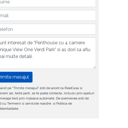
rimite mesajul
and pe "Trimite mesajul" esti de acord ca RealCasa si
enerii sai, terte parti, sa te poata contacta, inclusiv prin apeluri
mesaje text prin mijloace automate. De asemenea esti de
d cu Termenii si serviciile noastre, si Politica de
identialitate.