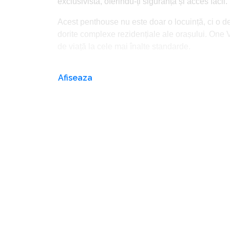
exclusivistă, oferindu-ți siguranță și acces facil.
Acest penthouse nu este doar o locuință, ci o decl
dorite complexe rezidențiale ale orașului. One V
de viață la cele mai înalte standarde.
Afiseaza