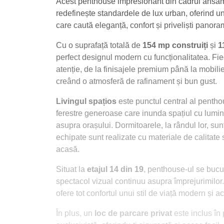
Acest penthouse impresionant din cadrul ansamb
redefinește standardele de lux urban, oferind un 
care caută eleganță, confort și priveliști panor
Cu o suprafață totală de
154 mp construiți
și
1
perfect designul modern cu funcționalitatea. Fiec
atenție, de la finisajele premium până la mobilie
creând o atmosferă de rafinament și bun gust.
Livingul spațios
este punctul central al pentho
ferestre generoase care inunda spațiul cu lumin
asupra orașului. Dormitoarele, la rândul lor, sunt
echipate sunt realizate cu materiale de calitate 
acasă.
Situat la
etajul 14 din 19
, penthouse-ul se bucur
spectacol vizual continuu asupra împrejurimilor. 
ofere tot confortul unui stil de viață modern și act
În plus, un
loc de parcare privat
este inclus în p