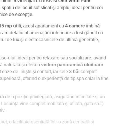
lului rezidențial exclusivist
One Verdi Park
spațiu de locuit sofisticat și amplu, ideal pentru cei
amice de excepție.
15 mp utili
, acest apartament cu
4 camere
îmbină
are detaliu al amenajării interioare a fost gândit cu
rul de lux și electrocasnicele de ultimă generație,
use-ului, ideal pentru relaxare sau socializare, având
ă naturală și oferă o
vedere panoramică uluitoare
 oaze de liniște și confort, iar cele
3 băi
complet
superioară, oferind o experiență de tip spa chiar la tine
ă de o poziție privilegiată, asigurând intimitate și un
Locuința vine complet mobilată și utilată, gata să îți
iv.
reț, o facilitate esențială într-o zonă centrală și