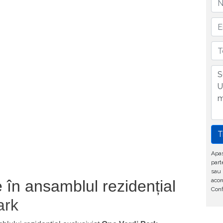
T
Apas
part
sau 
acor
în ansamblul rezidențial
Conf
ark