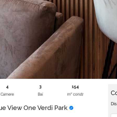
4
3
154
Co
Camere
Bai
m² constr
Dis
ue View One Verdi Park