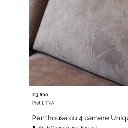
€3,600
Pret f. TVA
Penthouse cu 4 camere Uniq
Strada Vacarescu 164 , Bucuresti