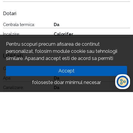
Dotari
Centrala termica:
Da
Incalzire:
Calorifer
Pentru scopuri precum afisarea de continut
personalizat, folosim module cookie sau tehnologii
Utilitati
similare. Apasand accept esti de acord sa permiti
colectarea de informatii prin cookie-uri sau tehnologii
Gaze:
Da
Accept
similare. Afla in sectiunea Politica de Cookies mai multe
Apa:
Da
despre cookie-uri, inclusiv despre posibilitatea retragerii
foloseste doar minimul necesar
acordului.
Canalizare:
Da
Curent:
Da
Fibra optica:
Da
La 15' pe jos
Gradinita:
Da