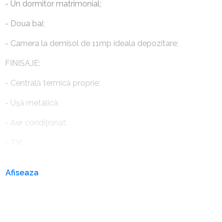
- Un dormitor matrimonial;
- Doua bai;
- Camera la demisol de 11mp ideala depozitare;
FINISAJE:
- Centrală termică proprie;
- Uşă metalică;
- Aer condiţionat;
- TV;
Afiseaza