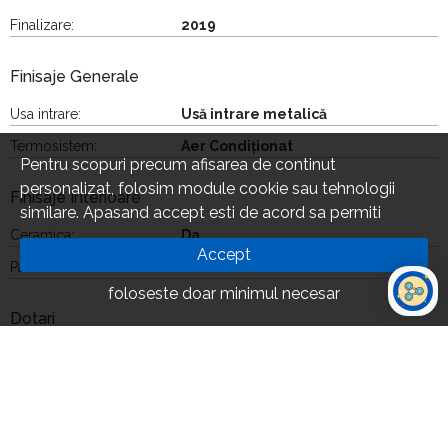
Finalizare:
2019
Finisaje Generale
Usa intrare:
Usă intrare metalică
Termosistem:
Aer Condiționat
Pentru scopuri precum afisarea de continut
personalizat, folosim module cookie sau tehnologii
Finisaje Interioare
similare. Apasand accept esti de acord sa permiti
colectarea de informatii prin cookie-uri sau tehnologii
Ceramica:
Da
Accept
similare. Afla in sectiunea Politica de Cookies mai multe
Parchet:
Da
despre cookie-uri, inclusiv despre posibilitatea retragerii
foloseste doar minimul necesar
acordului.
Dotari
Centrala termica:
Da
Incalzire:
Calorifer