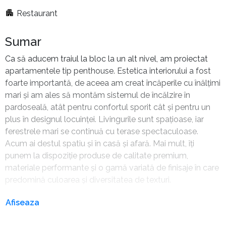
Restaurant
Sumar
Ca să aducem traiul la bloc la un alt nivel, am proiectat
apartamentele tip penthouse. Estetica interiorului a fost
foarte importantă, de aceea am creat încăperile cu înălțimi
mari și am ales să montăm sistemul de încălzire în
pardoseală, atât pentru confortul sporit cât și pentru un
plus în designul locuinței. Livingurile sunt spațioase, iar
ferestrele mari se continuă cu terase spectaculoase.
Acum ai destul spatiu și în casă și afară. Mai mult, îți
punem la dispoziție produse de calitate premium,
materiale performante și o gamă variată de finisaje în care
predomină culoarea și diversitatea de texturi.
Afiseaza