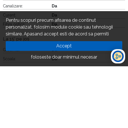
Canalizare:
Da
Curent:
Da
Pentru scopuri precum afisarea de continut
Fibra optica:
Da
personalizat, folosim module cookie sau tehnologii
similare. Apasand accept esti de acord sa permiti
La 15' pe jos
colectarea de informatii prin cookie-uri sau tehnologii
Accept
similare. Afla in sectiunea Politica de Cookies mai multe
Gradinita:
Da
despre cookie-uri, inclusiv despre posibilitatea retragerii
foloseste doar minimul necesar
Scoala:
Da
acordului.
Centru comercial:
Da
Farmacie:
Da
Restaurante:
Da
Benzinarie:
Da
Bancomat:
Da