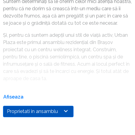
Suntem determinați să le oferim celor mici atenția noastră,
pentru că ne dorim să crească într-un mediu care să îi
dezvolte frumos, așa că am pregătit și un parc în care să
se joace și o grădiniță dotată cu tot ce este necesar.
Și, pentru că suntem adepții unui stil de viață activ, Urban
Plaza este primul ansamblu rezidențial din Brașov
proiectat cu un centru wellness integrat. Construim,
pentru tine, o piscină semiolimpică, un centru spa și de
înfrumusețare și o sală de fitness. Acum ai locul perfect în
care să evadezi și să te încarci cu energie. Și totul atât de
aproape de casa ta.
Afiseaza
Proprietati in ansamblu