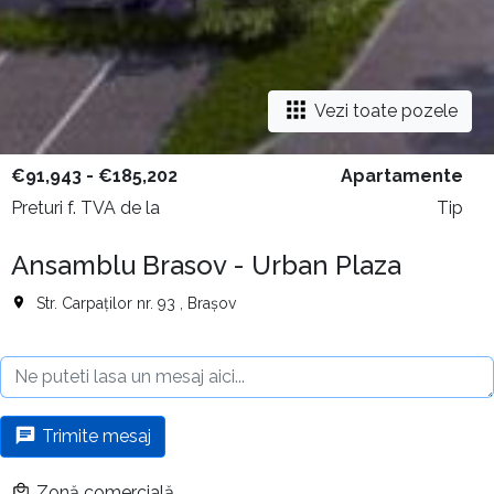
Vezi toate pozele
€91,943 - €185,202
Apartamente
Preturi f. TVA de la
Tip
Ansamblu Brasov - Urban Plaza
Str. Carpaților nr. 93 , Brașov
Trimite mesaj
Zonă comercială