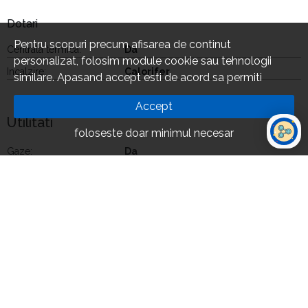
Dotari
Pentru scopuri precum afisarea de continut
Centrala termica:
Da
personalizat, folosim module cookie sau tehnologii
Incalzire:
Calorifer
similare. Apasand accept esti de acord sa permiti
colectarea de informatii prin cookie-uri sau tehnologii
Accept
similare. Afla in sectiunea Politica de Cookies mai multe
Utilitati
despre cookie-uri, inclusiv despre posibilitatea retragerii
foloseste doar minimul necesar
acordului.
Gaze:
Da
Apa:
Da
Canalizare:
Da
Curent:
Da
Fibra optica:
Da
Cartier